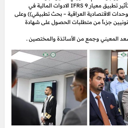
العلنية للطالب حسام ليث غانم عن بحثه الموسوم (تأثير تطبيق معيار 9 IFRS الادوات المالية في
 للوحدات الاقتصادية العراقية – بحث تطبيقي)) وعلى
نونيين جزءاً من متطلبات الحصول على شهادة
عد المعيني وجمع من الأساتذة والمختصين .